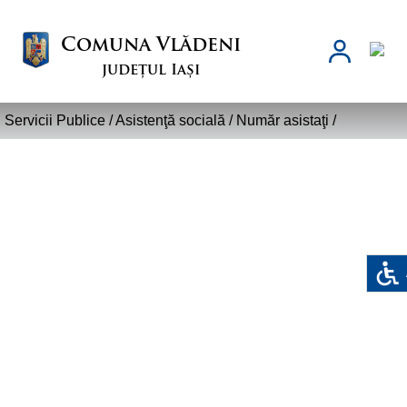
Comuna Vlădeni
județul Iași
Servicii Publice /
Asistenţă socială
/
Număr asistaţi
/