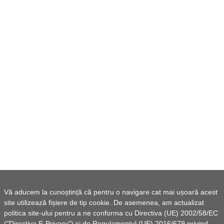
Vă aducem la cunoștință că pentru o navigare cat mai ușoară acest
site utilizează fișiere de tip cookie. De asemenea, am actualizat
politica site-ului pentru a ne conforma cu Directiva (UE) 2002/58/EC
("Directiva E-Privacy") si de Regulamentul (UE) 2016/679 privind