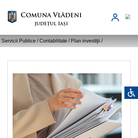
Comuna Vlădeni
județul Iași
Servicii Publice /
Contabilitate
/
Plan investiţii
/