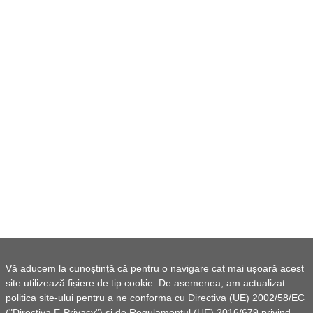
Vă aducem la cunoștință că pentru o navigare cat mai ușoară acest
site utilizează fișiere de tip cookie. De asemenea, am actualizat
politica site-ului pentru a ne conforma cu Directiva (UE) 2002/58/EC
("Directiva E-Privacy") si de Regulamentul (UE) 2016/679 privind