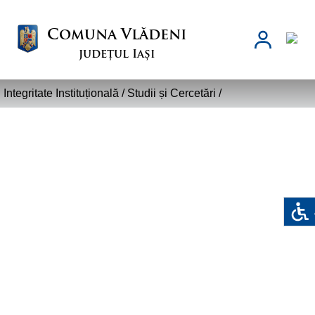
Comuna Vlădeni
județul Iași
Integritate Instituțională /
Studii și Cercetări
/