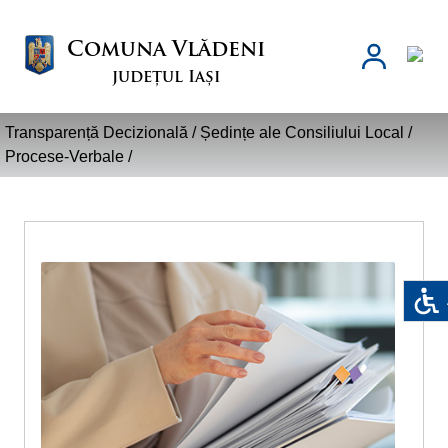
Comuna Vlădeni
județul Iași
Transparență Decizională /
Ședințe ale Consiliului Local
/
Procese-Verbale
/