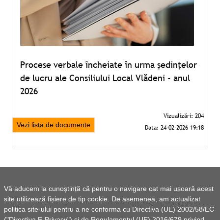
Procese verbale încheiate în urma ședințelor
de lucru ale Consiliului Local Vlădeni - anul
2026
Vezi lista de documente
Vă aducem la cunoștință că pentru o navigare cat mai ușoară acest
site utilizează fișiere de tip cookie. De asemenea, am actualizat
politica site-ului pentru a ne conforma cu Directiva (UE) 2002/58/EC
("Directiva E-Privacy") si de Regulamentul (UE) 2016/679 privind