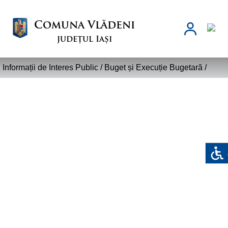
Comuna Vlădeni
județul Iași
Informații de Interes Public /
Buget și Execuție Bugetară
/