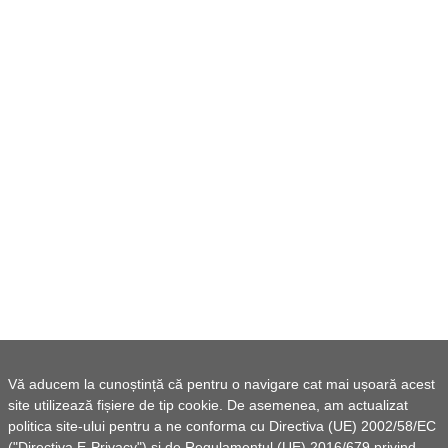
Vă aducem la cunoștință că pentru o navigare cat mai ușoară acest
site utilizează fișiere de tip cookie. De asemenea, am actualizat
politica site-ului pentru a ne conforma cu Directiva (UE) 2002/58/EC
("Directiva E-Privacy") si de Regulamentul (UE) 2016/679 privind