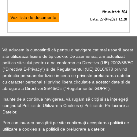
Vezi lista de documente
Vă aducem la cunoștință că pentru o navigare cat mai ușoară acest
site utilizează fișiere de tip cookie. De asemenea, am actualizat
politica site-ului pentru a ne conforma cu Directiva (UE) 2002/58/EC
Comuna Vlădeni
("Directiva E-Privacy") si de Regulamentul (UE) 2016/679 privind
protectia persoanelor fizice in ceea ce priveste prelucrarea datelor
cu caracter personal si privind libera circulatie a acestor date si de
abrogare a Directivei 95/46/CE ("Regulamentul GDPR").
Înainte de a continua navigarea, vă rugăm să citiți și să înțelegeți
© 2025 UAT Comuna Vlădeni -
Powered by Pancarpatica
conținutul
Politicii de Utilizare a Cookies
și
Politicii de Prelucrare a
Invest
|
Termeni de utilizare
Datelor
.
Realizarea acestei pagini de internet a fost susținută prin
Prin continuarea navigării pe site confirmați acceptarea politicii de
Programul național pentru transformarea digitală a autorităților
utilizare a cookies si a politicii de prelucrare a datelor.
publice locale, finanțat de Ministerul Economiei, Digitalizării,