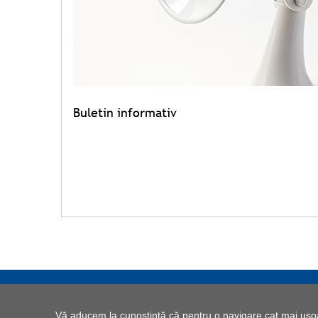
Buletin informativ
Vă aducem la cunoștință că pentru o navigare cat mai ușoară