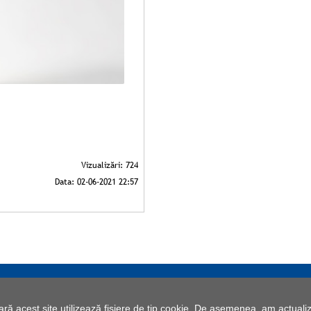
 acest site utilizează fișiere de tip cookie. De asemenea, am actualiza