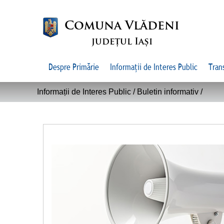
Comuna Vlădeni
județul Iași
Despre Primărie
Informații de Interes Public
Tran
Informații de Interes Public /
Buletin informativ
/