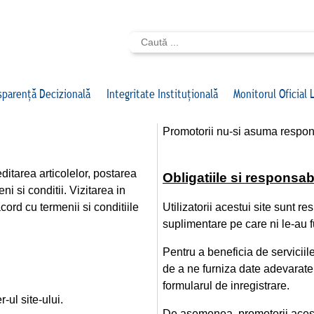
sparență Decizională
Integritate Instituțională
Monitorul Oficial 
Promotorii nu-si asuma respons
ditarea articolelor, postarea
Obligatiile si responsabil
i si conditii. Vizitarea in
ord cu termenii si conditiile
Utilizatorii acestui site sunt r
suplimentare pe care ni le-au f
Pentru a beneficia de serviciile 
de a ne furniza date adevarate
formularul de inregistrare.
-ul site-ului.
De asemenea, promotorii acestui