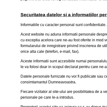
Securitatea datelor si a informatiilor pe
Informatiile cu caracter personal sunt confidentiale.
Acest website nu aduna informatii personale despre vi
cu exceptia acelora care ne-au fost oferite in mod 
formularului de inregistrare privind inscrierea de uti
orice alta cale (telefon, e-mail, fax).
Aceste informatii sunt accesibile numai personalului
le va folosi doar in scopul declarat pentru care ne-au
Datele personale furnizate nu vor fi publicate sau ce
consimtamantul Dumneavoastra.
Fiecare vizitator al site-ului are posibilitatea de a 
personale pe care le-a introdus.
Promotorii acestui site va asigura ca s-au depus toa