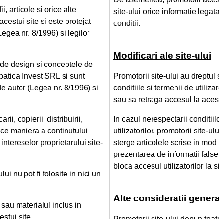
i, articole si orice alte
site-ului orice informatie legat
acestui site si este protejat
conditii.
Legea nr. 8/1996) si legilor
Modificari ale site-ului
 de design si conceptele de
patica Invest SRL si sunt
Promotorii site-ului au dreptul
de autor (Legea nr. 8/1996) si
conditiile si termenii de utiliza
sau sa retraga accesul la acest 
ii, copierii, distribuirii,
In cazul nerespectarii conditiil
orice maniera a continutului
utilizatorilor, promotorii site-u
ntereselor proprietarului site-
sterge articolele scrise in mod 
prezentarea de informatii false
bloca accesul utilizatorilor la si
lui nu pot fi folosite in nici un
Alte consideratii genera
 sau materialul inclus in
stui site.
Promotorii site-ului depun toate