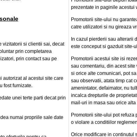
prezentate in paginile acestui 
rsonale
Promotorii site-ului nu garante
catre utilizatori si nu gireaza v
In cazul pierderii sau alterarii
zitatorii si clientii sai, decat
este conceput si gazduit site-u
voluntar prin completarea
lizatori, prin contact sau pe
Promotorii acestui site isi rez
sau comentariu, din acest site
si orice alte comunicari, pot sa 
 autorizat al acestui site care
sau observatii, atata timp cat 
 fost furnizate.
amenintator, defaimator, nu tulb
incalca drepturile de proprietate
date unei terte parti decat prin
mail-uri in masa sau orice alt
Promotorii site-ului pot refuza
vedea numai propriile sale date
o violare a conditiilor reglement
Orice modificare in continutul s
te eforturile pentru ca