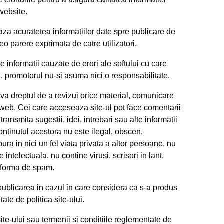
website.
aza acuratetea informatiilor date spre publicare de
reo parere exprimata de catre utilizatori.
 de informatii cauzate de erori ale softului cu care
l, promotorul nu-si asuma nici o responsabilitate.
erva dreptul de a revizui orice material, comunicare
 web. Cei care acceseaza site-ul pot face comentarii
transmita sugestii, idei, intrebari sau alte informatii
continutul acestora nu este ilegal, obscen,
ura in nici un fel viata privata a altor persoane, nu
 intelectuala, nu contine virusi, scrisori in lant,
a forma de spam.
 publicarea in cazul in care considera ca s-a produs
ate de politica site-ului.
ite-ului sau termenii si conditiile reglementate de