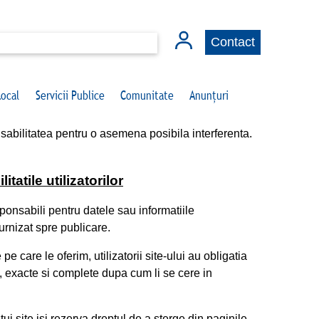
Contact
Local
Servicii Publice
Comunitate
Anunțuri
abilitatea pentru o asemena posibila interferenta.
itatile utilizatorilor
esponsabili pentru datele sau informatiile
urnizat spre publicare.
pe care le oferim, utilizatorii site-ului au obligatia
, exacte si complete dupa cum li se cere in
 site isi rezerva dreptul de a sterge din paginile