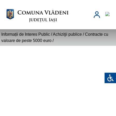
Comuna Vlădeni
județul Iași
Informații de Interes Public /
Achiziţii publice
/
Contracte cu
valoare de peste 5000 euro
/