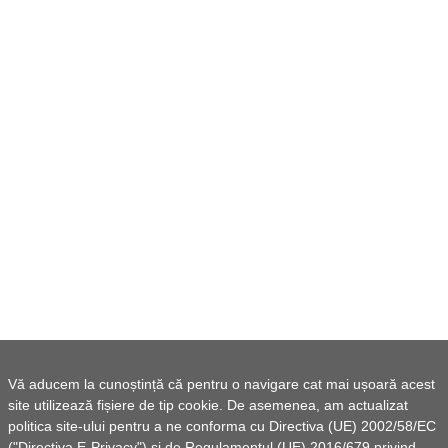
Vă aducem la cunoștință că pentru o navigare cat mai ușoară acest
site utilizează fișiere de tip cookie. De asemenea, am actualizat
politica site-ului pentru a ne conforma cu Directiva (UE) 2002/58/EC
("Directiva E-Privacy") si de Regulamentul (UE) 2016/679 privind