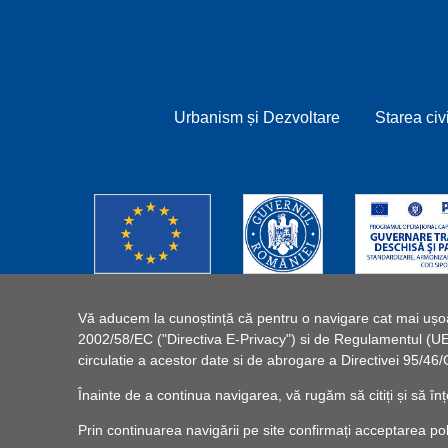
Urbanism și Dezvoltare
Starea civ
Vă aducem la cunoștință că pentru o navigare cat mai ușoară
2002/58/EC ("Directiva E-Privacy") si de Regulamentul (UE) 
circulatie a acestor date si de abrogare a Directivei 95/
Înainte de a continua navigarea, vă rugăm să citiți și să înț
Prin continuarea navigării pe site confirmați acceptarea politi
© 2025 UA