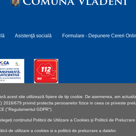
Comuna Vlădeni
ilă
Asistenţă socială
Formulare - Depunere Cereri Onli
 acest site utilizează fișiere de tip cookie. De asemenea, am actualiza
2016/679 privind protectia persoanelor fizice in ceea ce priveste preluc
46/CE ("Regulamentul GDPR").
elegeți conținutul
Politicii de Utilizare a Cookies
și
Politicii de Prelucrare
cii de utilizare a cookies si a politicii de prelucrare a datelor.
T Comuna Vlădeni -
Powered by Pancarpatica Invest
|
Termeni 